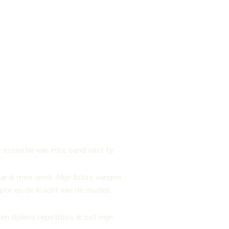
Home
Portfolio
Contact
 essentie van elke band vast te
ar ik mee werk. Mijn foto’s vangen
epte en de kracht van de muziek
 tijdens repetities, ik zet mijn