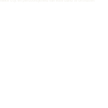
unieke stijl en persoonlijkheid van elke band te onthullen.