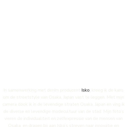
ISKO - Streets of
Japan
In samenwerking met denim producent
Isko
, kreeg ik de kans
om de streetstyle van Osaka, Japan vast te leggen. Met mijn
camera dook ik in de levendige straten Osaka, Japan en ving ik
de diverse en levendige modecultuur van de stad. Mijn foto’s
vieren de individualiteit en zelfexpressie van de mensen van
Osaka, en dragen bij aan Isko’s streven naar innovatie en